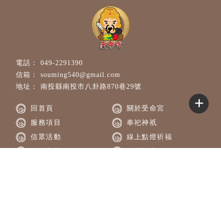
049-2291390
souming540@gmail.com
南投縣南投市八卦路870巷29號
回首頁
關於受命宮
服務項目
奉祀神祇
信眾活動
線上點燈祈福
開運商品
在地探索
擲杯問事
社區風光
玄天上帝廟
南投玄天上帝廟
草屯鎮玄天上帝廟
線上點燈
南投線上點燈
Designed by
揚京快客
Copyright © 2026
..
累積人氣: 212811