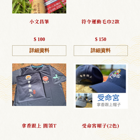
小文昌筆
符令運動毛巾2款
$ 100
$ 150
詳細資料
詳細資料
拿香跟上 圓領T
受命宮帽子(2色)