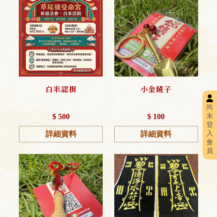
白米認捐
小金鏟子
尚
未
$ 500
$ 100
登
入
詳細資料
詳細資料
會
員