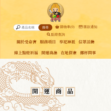
購物車(0)
匯款通知
點燈查詢
關於受命宮
服務項目
奉祀神祇
信眾活動
關於受命宮
服務項目
奉祀神祇
信眾活動
線上點燈祈福
開運商品
在地探索
擲杯問事
線上點燈祈福
開運商品
在地探索
擲杯問事
開運商品