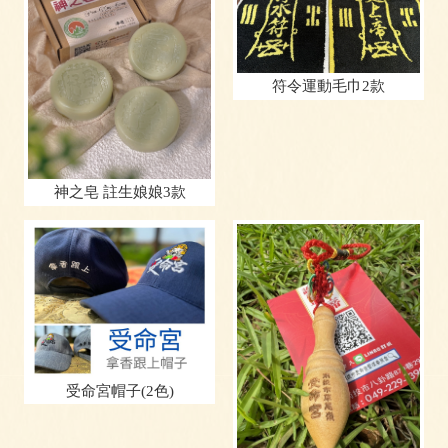
符令運動毛巾2款
神之皂 註生娘娘3款
受命宮帽子(2色)