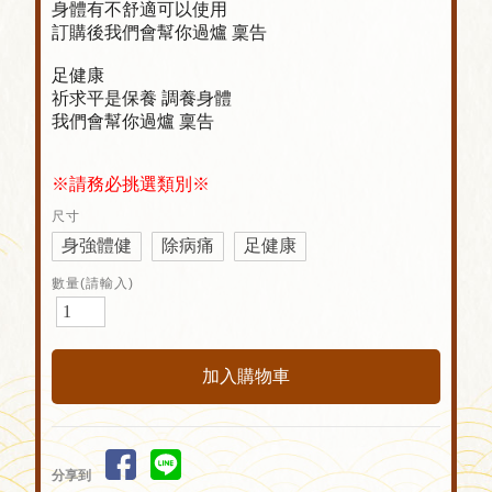
身體有不舒適可以使用
訂購後我們會幫你過爐 稟告
足健康
祈求平是保養 調養身體
我們會幫你過爐 稟告
※請務必挑選類別※
尺寸
身強體健
除病痛
足健康
數量(請輸入)
分享到