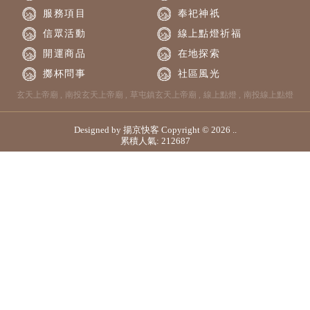
服務項目
奉祀神祇
信眾活動
線上點燈祈福
開運商品
在地探索
擲杯問事
社區風光
玄天上帝廟
南投玄天上帝廟
草屯鎮玄天上帝廟
線上點燈
南投線上點燈
Designed by
揚京快客
Copyright © 2026
..
累積人氣: 212687