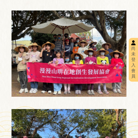
尚
未
登
入
會
員