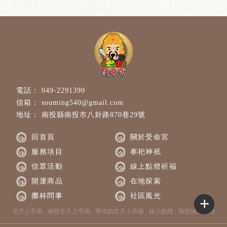
049-2291390
souming540@gmail.com
南投縣南投市八卦路870巷29號
回首頁
關於受命宮
服務項目
奉祀神祇
信眾活動
線上點燈祈福
開運商品
在地探索
擲杯問事
社區風光
玄天上帝廟
南投玄天上帝廟
草屯鎮玄天上帝廟
線上點燈
南投線上點燈