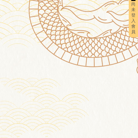
尚
未
登
入
會
員