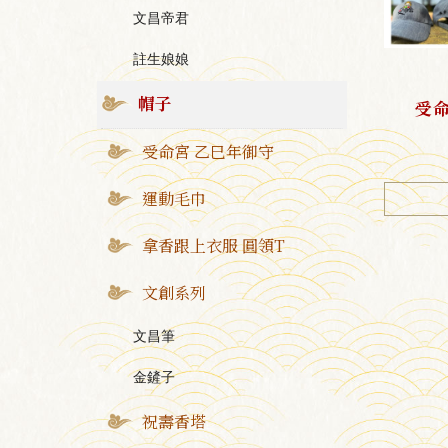
文昌帝君
註生娘娘
帽子
受命
受命宮 乙巳年御守
運動毛巾
拿香跟上衣服 圓領T
文創系列
文昌筆
金鏟子
祝壽香塔