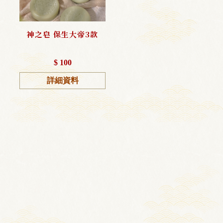
神之皂 保生大帝3款
$ 100
詳細資料